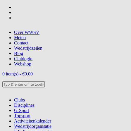
Overslaan en naar de inhoud gaan
Over WWSV
Meteo
Contact
Wedstrijdzeilen
Blog
Clublogin
Webshop
0 item(s) - €0.00
Zoeken
Zoekveld
Clubs
Disciplines
G-Sport
Topsport
Activiteitenkalender
Wedstrijdorganisatie